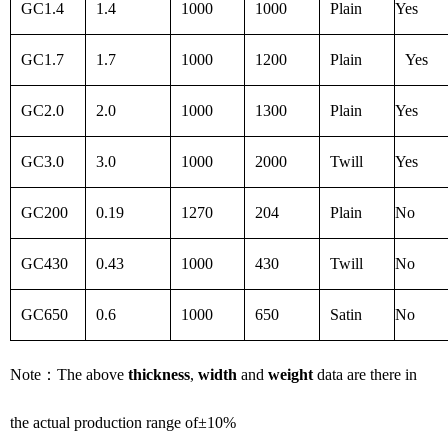
GC1.4
1.4
1000
1000
Plain
Yes
GC1.7
1.7
1000
1200
Plain
Yes
GC2.0
2.0
1000
1300
Plain
Yes
GC3.0
3.0
1000
2000
Twill
Yes
GC200
0.19
1270
204
Plain
No
GC430
0.43
1000
430
Twill
No
GC650
0.6
1000
650
Satin
No
Note
：
The above
thickness
,
width
and
weight
data are there in
the actual production range of
±
10%