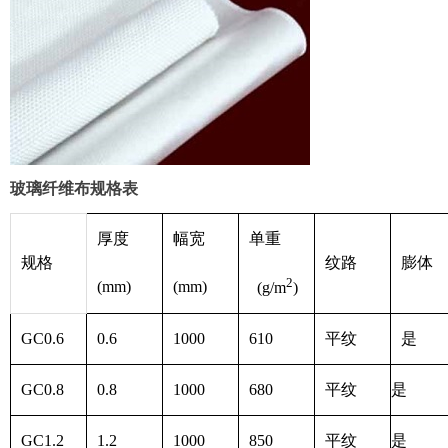
玻璃纤维布规格表
厚度
幅宽
单重
规格
纹路
膨体
2
(mm)
(mm)
(g/m
)
GC0.6
0.6
1000
610
平纹
是
GC0.8
0.8
1000
680
平纹
是
GC1.2
1.2
1000
850
平纹
是