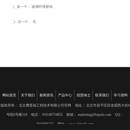
前一个：
玻璃纤维胶绳
ꄴ
后一个：
无
ꄲ
网站首页
关于我们
新闻资讯
产品中心
招贤纳士
联系我们
学习资料
版权所有：
北京费普福工程技术有限公司官网
地址：
北京市昌平区回龙观西大街9
号院6号楼318
电话：
010-80754852
邮箱：
marketing@feipufu.com
QQ：
3046806247
网址：
www.feipufu.com