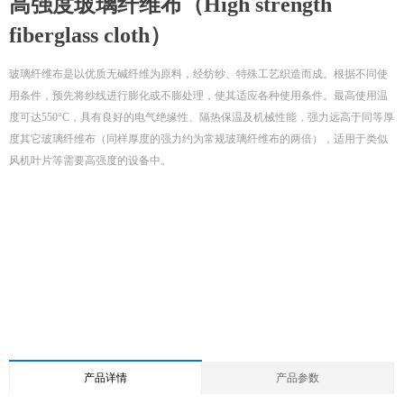
高强度玻璃纤维布（High strength
fiberglass cloth）
玻璃纤维布是以优质无碱纤维为原料，经纺纱、特殊工艺织造而成。根据不同使
用条件，预先将纱线进行膨化或不膨处理，使其适应各种使用条件。最高使用温
度可达550°C，具有良好的电气绝缘性、隔热保温及机械性能，强力远高于同等厚
度其它玻璃纤维布（同样厚度的强力约为常规玻璃纤维布的两倍），适用于类似
风机叶片等需要高强度的设备中。
产品详情
产品参数