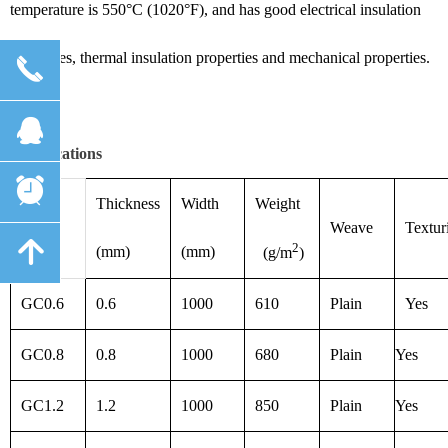
temperature is 550
°
C (1020
°
F), and has good electrical insulation
properties, thermal insulation properties and mechanical properties.
끅
뀩
Specifications
뀥
Thickness
Width
Weight
Type
Weave
Textur
녕
2
(mm)
(mm)
(g/m
)
GC0.6
0.6
1000
610
Plain
Yes
GC0.8
0.8
1000
680
Plain
Yes
GC1.2
1.2
1000
850
Plain
Yes