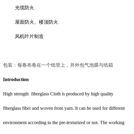
光缆防火
屋面防火、楼顶防火
风机叶片制造
包装：每卷布卷在一个纸管上，并外包气泡膜与纸箱
Introduction
High strength fiberglass Cloth is produced by high quality
fiberglass fiber and woven from yarn. It can be used for different
environment according to the pre-texturized or not. The working