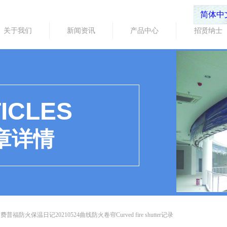
简体中
关于我们
新闻资讯
产品中心
招贤纳士
ICLES
章详情
费普福防火保温日记20210524曲线防火卷帘Curved fire shutter记录