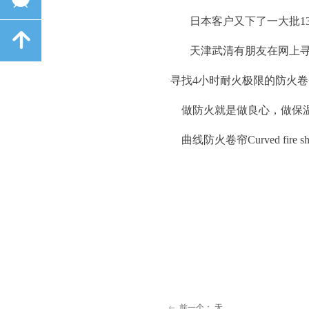
日本客户又下了一大批1
녕
天津武清有朋友在网上
寻找4小时耐火极限的防火
做防火就是做良心，做保
曲线防火卷帘Curved fir
前一个：
无
ꂃ