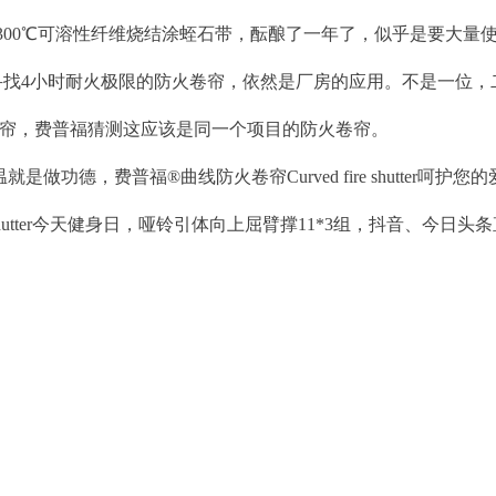
300℃可溶性纤维烧结涂蛭石带，酝酿了一年了，似乎是要大量
寻找4小时耐火极限的防火卷帘，依然是厂房的应用。不是一位，
卷帘，费普福猜测这应该是同一个项目的防火卷帘。
温就是做功德，费普福
®
曲线防火卷帘Curved fire shutter呵护
e shutter今天健身日，哑铃引体向上屈臂撑11*3组，抖音、今日头