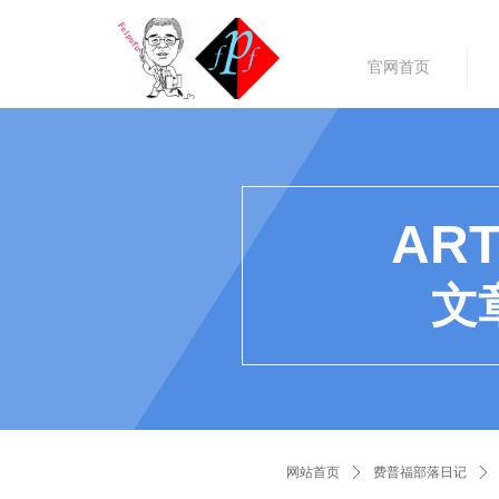
官网首页
ART
文
网站首页
ꄲ
费普福部落日记
ꄲ