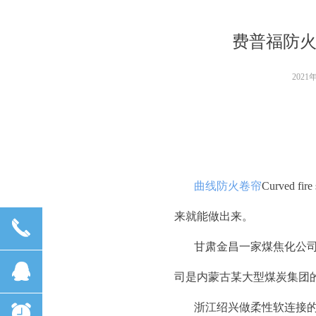
费普福防火保温
2021
曲线防火卷帘
Curved 
来就能做出来。
끅
甘肃金昌一家煤焦化公
뀩
司是内蒙古某大型煤炭集团
浙江绍兴做柔性软连接
뀥