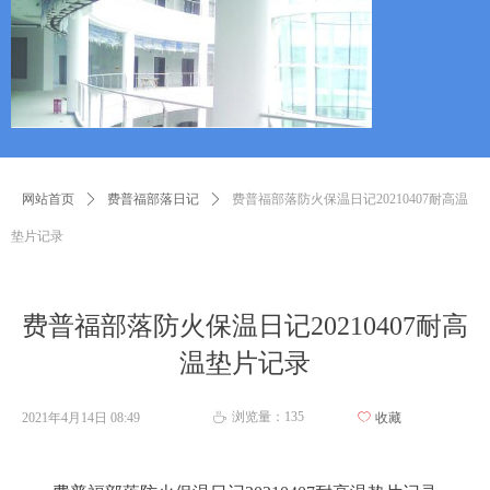
网站首页
ꄲ
费普福部落日记
ꄲ
费普福部落防火保温日记20210407耐高温
垫片记录
费普福部落防火保温日记20210407耐高
温垫片记录
浏览量：
135
2021年4月14日
08:49
ꄀ
收藏
ꄘ