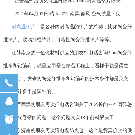
费普福部落防火保温日记20210407耐高温垫片记录
2021年04月07日 晴 5-20℃ 南风 微风 空气质量：良
耐高温垫片
，是各种内耐高温的垫片的总称，比如陶瓷纤
维垫片、玻璃纤维垫片、可溶性陶瓷纤维垫片等等。
江苏南京的一位做材料供应的朋友打电话咨询3mm陶瓷纤
维布和铝箔布，说是应用是在保温工程上，看样子就是柔性
保温套了，发来的陶瓷纤维布和铝箔布的技术条件都是英文
끅
的，设计多半是国外的。
뀩
江西鹰潭的朋友再次打电话咨询关于70米长的一个圆弧怎
么做防火卷帘的问题，这个问题其实18年前就解决了。
뀥
山东济南的朋友再次聊电缆防火毯，这个是货真价实的供