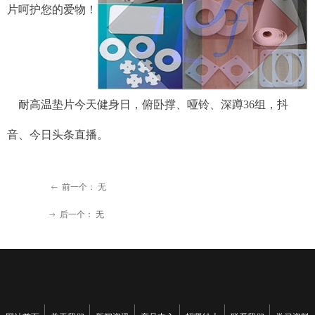
片呵护您的爱物！
耐高温垫片今天健身日，俯卧撑、哑铃、深蹲36组，抖
音、今日头条直播。
前一个：
无
ꂃ
后一个：
无
ꁹ