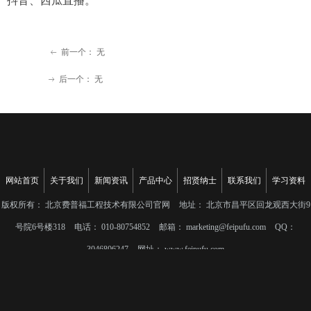
抖音、西瓜直播。
前一个：
无
ꂃ
后一个：
无
ꁹ
网站首页
关于我们
新闻资讯
产品中心
招贤纳士
联系我们
学习资料
版权所有：
北京费普福工程技术有限公司官网
地址：
北京市昌平区回龙观西大街9
号院6号楼318
电话：
010-80754852
邮箱：
marketing@feipufu.com
QQ：
3046806247
网址：
www.feipufu.com