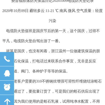
费普福部落防火保温日记20201009电缆防火垫记录
2020年10月09日 霾转多云 11-21 ℃ 南风 微风 空气质量：轻度
污染
电缆防火垫值班是国庆节后的第一天，这个国庆，过得不
平凡，电缆防火垫自驾出游了一番。
就算是国庆，也没有闲着，浙江温州一位做建筑保温的朋
끅
友想做石化保温，打电话过来联系合作事宜，无非是反应
釜、管道、阀门、各种炉子等等的保温。
뀩
日本老客户需要的310不锈钢丝增强可溶性纤维烧结涂蛭石
뀥
带试用通过了，要批量订货了，可是我们的蛭石供应出现了
녕
问题，因为我们使用的是蛭石乳液，试用纯净水配置，不用