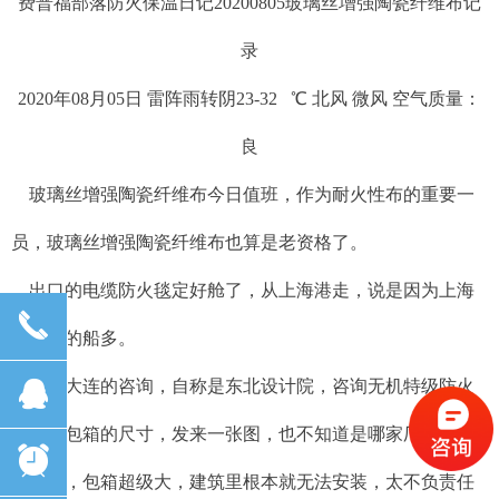
费普福部落防火保温日记20200805玻璃丝增强陶瓷纤维布记
录
2020年08月05日 雷阵雨转阴23-32 ℃ 北风 微风 空气质量：
良
玻璃丝增强陶瓷纤维布今日值班，作为耐火性布的重要一
员，玻璃丝增强陶瓷纤维布也算是老资格了。
出口的电缆防火毯定好舱了，从上海港走，说是因为上海
끅
洋山港的船多。
뀩
辽宁大连的咨询，自称是东北设计院，咨询无机特级防火
卷帘的包箱的尺寸，发来一张图，也不知道是哪家厂家给提
뀥
供的图，包箱超级大，建筑里根本就无法安装，太不负责任