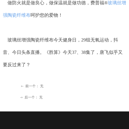
做防火就是做良心，做保温就是做功德，费普福
®
玻璃丝增
强陶瓷纤维布
呵护您的爱物！
玻璃丝增强陶瓷纤维布今天健身日，29组无氧运动，抖
音、今日头条直播。《胜算》今天37、38集了，唐飞似乎又
要反过来了？
前一个：
无
ꂃ
后一个：
无
ꁹ