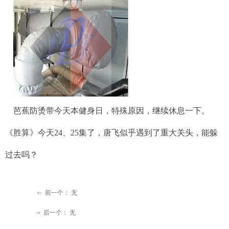
芭蕉防烫带今天本健身日，特殊原因，继续休息一下。
《胜算》今天24、25集了，唐飞似乎遇到了重大关头，能躲
过去吗？
前一个：
无
ꂃ
后一个：
无
ꁹ