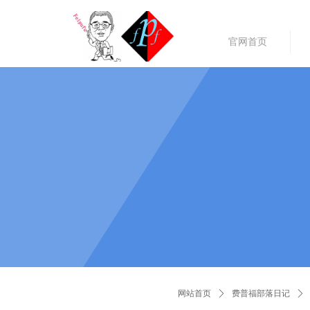
官网首页
ART
文
网站首页
ꄲ
费普福部落日记
ꄲ