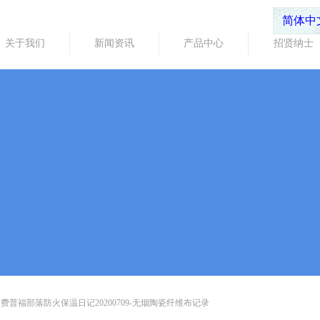
简体中
关于我们
新闻资讯
产品中心
招贤纳士
ICLES
章详情
费普福部落防火保温日记20200709-无烟陶瓷纤维布记录