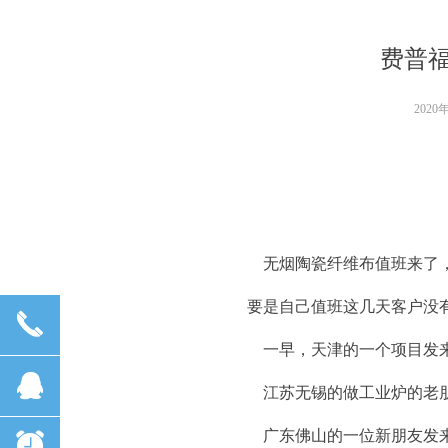
费普福
2020
无烟陶瓷纤维布值班来了，
要是自己值班这几天客户没
끅
一早，天津的一个项目发来
뀩
江苏无锡的做工业炉的老朋
广东佛山的一位新朋友发来
뀥