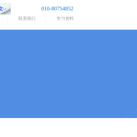
010-80754852
文
ꀅ
联系我们
学习资料