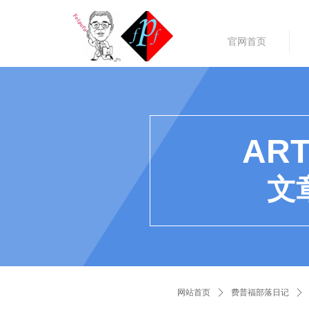
官网首页
ART
文
网站首页
ꄲ
费普福部落日记
ꄲ