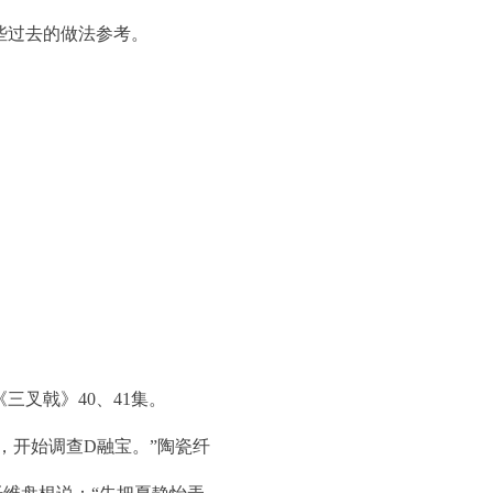
些过去的做法参考。
叉戟》40、41集。
，开始调查D融宝。”陶瓷纤