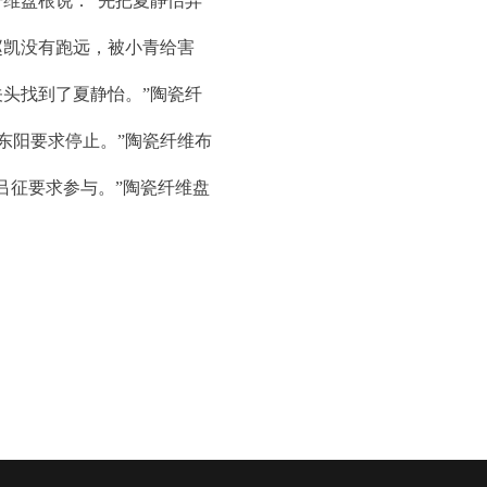
纤维盘根说：“先把夏静怡弄
赵凯没有跑远，被小青给害
关头找到了夏静怡。”陶瓷纤
东阳要求停止。”陶瓷纤维布
吕征要求参与。”陶瓷纤维盘