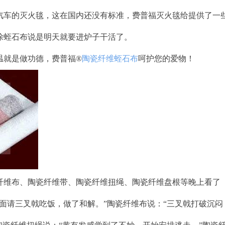
车的灭火毯，这在国内还没有标准，费普福灭火毯给提供了一
蛭石布说是明天就要进炉子干活了。
温就是做功德，费普福
®
陶瓷纤维蛭石布
呵护您的爱物！
维布、陶瓷纤维带、陶瓷纤维扭绳、陶瓷纤维盘根等晚上看了《三
面请三叉戟吃饭，做了和解。”陶瓷纤维布说：“三叉戟打破沉闷