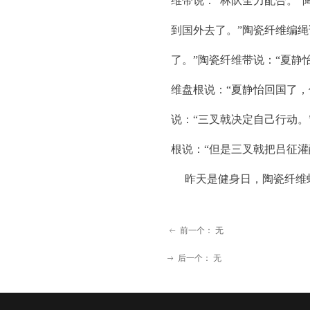
维带说：“林队全力配合。”
到国外去了。”陶瓷纤维编绳
了。”陶瓷纤维带说：“夏静
维盘根说：“夏静怡回国了，
说：“三叉戟决定自己行动。
根说：“但是三叉戟把吕征灌
昨天是健身日，陶瓷纤维
前一个：
无
ꂃ
后一个：
无
ꁹ