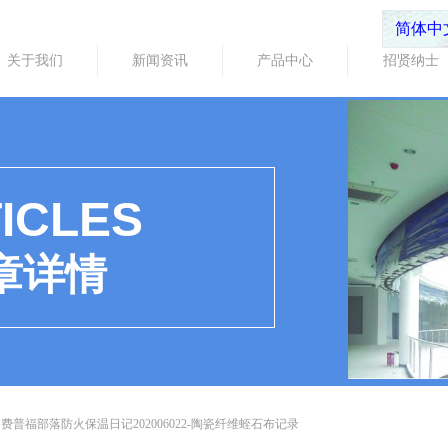
简体中
关于我们
新闻资讯
产品中心
招贤纳士
ICLES
章详情
费普福部落防火保温日记202006022-陶瓷纤维蛭石布记录