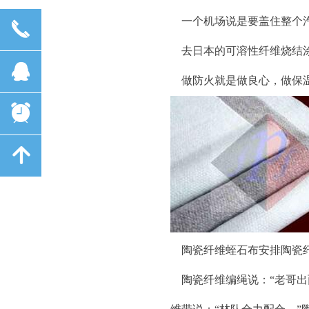
一个机场说是要盖住整个汽
끅
去日本的可溶性纤维烧结涂
뀩
做防火就是做良心，做保
뀥
녕
陶瓷纤维蛭石布安排陶瓷纤
陶瓷纤维编绳说：“老哥出