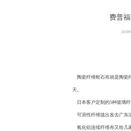
费普福
2020
陶瓷纤维蛭石布就是陶瓷纤
天。
日本客户定制的5种玻璃纤
可溶性纤维毯出发去广东清
氧化铝连续纤维布又给几家