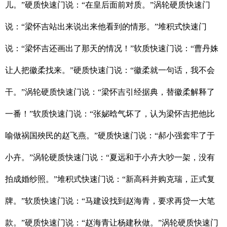
儿。”硬质快速门说：“在皇后面前对质。”涡轮硬质快速门
说：“梁怀吉站出来说出来他看到的情形。”堆积式快速门
说：“梁怀吉还画出了那天的情况！”软质快速门说：“曹丹姝
让人把徽柔找来。”硬质快速门说：“徽柔就一句话，我不会
干。”涡轮硬质快速门说：“梁怀吉引经据典，替徽柔解释了
一番！”软质快速门说：“张妼晗气坏了，认为梁怀吉把他比
喻做祸国殃民的赵飞燕。”硬质快速门说：“郝小强套牢了于
小卉。”涡轮硬质快速门说：“夏远和于小卉大吵一架，没有
拍成婚纱照。”堆积式快速门说：“新高科并购克瑞，正式复
牌。”软质快速门说：“马建设找到赵海青，要求再贷一大笔
款。”硬质快速门说：“赵海青让杨建秋做。”涡轮硬质快速门