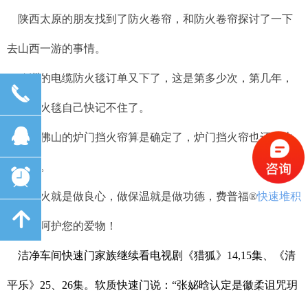
陕西太原的朋友找到了防火卷帘，和防火卷帘探讨了一下
去山西一游的事情。
欧洲的电缆防火毯订单又下了，这是第多少次，第几年，
끅
电缆防火毯自己快记不住了。
뀩
广东佛山的炉门挡火帘算是确定了，炉门挡火帘也还是比
较高兴。
뀥
做防火就是做良心，做保温就是做功德，费普福
®
快速堆积
녕
卷帘门
呵护您的爱物！
洁净车间快速门家族继续看电视剧《猎狐》14,15集、《清
平乐》25、26集。软质快速门说：“张妼晗认定是徽柔诅咒玥