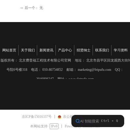
后一个：
无
ꁹ
网站首页
关于我们
新闻资讯
产品中心
招贤纳士
联系我们
学习资料
版权所有：
北京费普福工程技术有限公司官网
地址：
北京市昌平区回龙观西大街9
号院6号楼318
电话：
010-80754852
邮箱：
marketing@feipufu.com
QQ：
3046806247
网址：
www.feipufu.com
京ICP备15016337号
京公网安备11011402010520号
本网站支持
IPv6
Powered by CloudDream