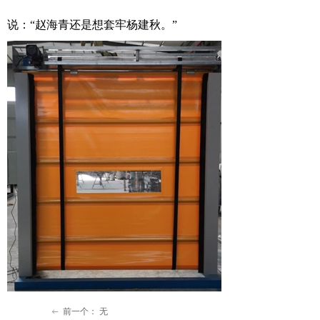
说：“赵海青还是想套牢杨建秋。”
前一个：
无
ꂃ