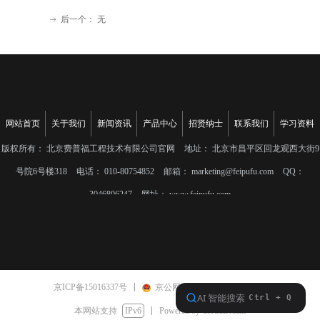
后一个：
无
ꁹ
网站首页
关于我们
新闻资讯
产品中心
招贤纳士
联系我们
学习资料
版权所有：
北京费普福工程技术有限公司官网
地址：
北京市昌平区回龙观西大街9
号院6号楼318
电话：
010-80754852
邮箱：
marketing@feipufu.com
QQ：
3046806247
网址：
www.feipufu.com
京ICP备15016337号
京公网安备11011402010520号
本网站支持
IPv6
Powered by CloudDream