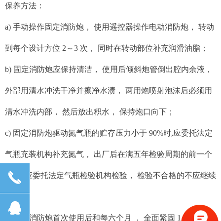
保养方法：
a) 手动操作固定消防炮， 使用遥控器操作电动消防炮， 转动
到每个设计方位 2～3 次， 同时在转动部位补充润滑油脂；
b) 固定消防炮应保持清洁， 使用后倾斜炮管倒出腔内余液，
外部用清水冲洗干净并擦净水渍， 两用炮喷射泡沫后必须用
清水冲洗内部， 然后放出积水， 保持炮口向下；
c) 固定消防炮驱动氮气瓶的贮存压力小于 90%时,应委托法定
气瓶充装机构补充氮气， 出厂后在满五年检验周期的前一个
끅
月 ， 应委托法定气瓶检验机构检验， 检验不合格的不应继续
使用；
뀩
d) 固定消防炮首次使用后和每六个月 ， 全面紧固 1 次消防炮