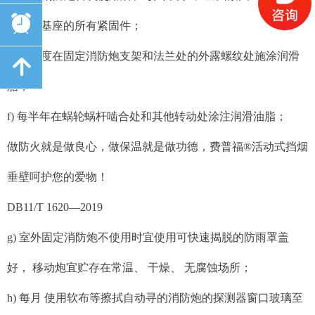
뀥
和炮塔基座的所有紧固件；
e) 每季度在固定消防炮支架和法兰处的外露螺纹处施涂润滑
녕
脂；
f) 每半年在蜗轮蜗杆啮合处和其他转动处涂注润滑油脂；
做防火就是做良心，做保温就是做功德，费普福®活动式挡烟
垂壁呵护您的爱物！
DB11/T 1620—2019
g) 室外固定消防炮不使用时宜使用可快速揭脱的防雨罩盖
好， 移动炮宜贮存在常温、 干燥、 无腐蚀场所；
h) 每月 使用软布等擦拭自动寻的消防炮的探测器窗口玻璃至