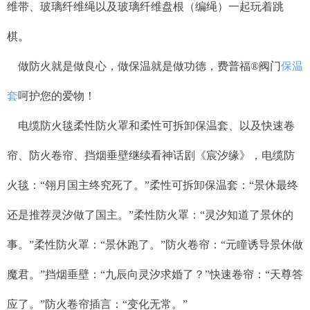
维带、玻璃纤维绳以及玻璃纤维盘根（编绳）一起玩着跳
棋。
做防火就是做良心，做保温就是做功德，费普福
®
阀门
保温
套
呵护您的爱物！
电缆防火毯柔性防火罩和柔性可拆卸保温套、以及快速卷
帘、防火卷帘、挡烟垂壁继续看神话剧《宸汐缘》，电缆防
火毯：“翎月国主终究死了。”柔性可拆卸保温套：“景休最终
还是推荐灵汐做了国主。”柔性防火罩：“灵汐知道了景休的
事。”柔性防火罩：“景休跑了。”防火卷帘：“元瞳诱导景休做
魔君。”挡烟垂壁：“九辰向灵汐求婚了？”快速卷帘：“天尊答
应了。”防火卷帘插言：“变化无常。”