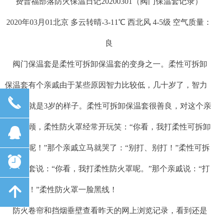
费普福部落防火保温日记20200301（阀门保温套记录）
2020年03月01北京 多云转晴-3-11℃ 西北风 4-5级 空气质量：
良
阀门保温套是柔性可拆卸保温套的变身之一。柔性可拆卸
保温套有个亲戚由于某些原因智力比较低，几十岁了，智力
끅
大约也就是3岁的样子。柔性可拆卸保温套很善良，对这个亲
戚很照顾，柔性防火罩经常开玩笑：“你看，我打柔性可拆卸
뀩
保温套呢！”那个亲戚立马就哭了：“别打、别打！”柔性可拆
뀥
卸保温套说：“你看，我打柔性防火罩呢。”那个亲戚说：“打
녕
就打呗！”柔性防火罩一脸黑线！
防火卷帘和挡烟垂壁查看昨天的网上浏览记录，看到还是