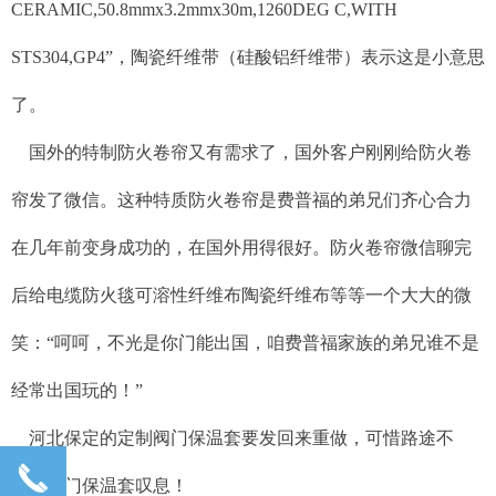
CERAMIC,50.8mmx3.2mmx30m,1260DEG C,WITH
STS304,GP4”，陶瓷纤维带（硅酸铝纤维带）表示这是小意思
了。
国外的特制防火卷帘又有需求了，国外客户刚刚给防火卷
帘发了微信。这种特质防火卷帘是费普福的弟兄们齐心合力
在几年前变身成功的，在国外用得很好。防火卷帘微信聊完
后给电缆防火毯可溶性纤维布陶瓷纤维布等等一个大大的微
笑：“呵呵，不光是你门能出国，咱费普福家族的弟兄谁不是
经常出国玩的！”
河北保定的定制阀门保温套要发回来重做，可惜路途不
끅
平，阀门保温套叹息！