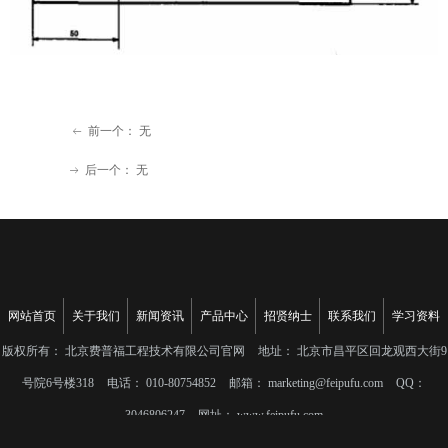
前一个：
无
ꂃ
后一个：
无
ꁹ
网站首页
关于我们
新闻资讯
产品中心
招贤纳士
联系我们
学习资料
版权所有：
北京费普福工程技术有限公司官网
地址：
北京市昌平区回龙观西大街9
号院6号楼318
电话：
010-80754852
邮箱：
marketing@feipufu.com
QQ：
3046806247
网址：
www.feipufu.com