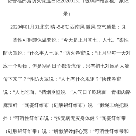
费普福部落防火保温日记20200131（玻璃纤维盘根厂家记
录）
2020年01月31北京 晴 -5-8℃ 西南风 微风 空气质量：良
柔性可拆卸保温套说：“今天是正月初七，人七。”柔性
防火罩说：“什么事人七呢？”防火卷帘说：“正月里每一天对
应一个动物，但是别的日子都没流传，只有初七对应的人流
传下来了？”性防火罩说：“人七有什么规矩？”快速卷帘
说：“人七吃面。”挡烟垂壁说：“人气日子吃碗面，青椒肉路
麻辣鲜！”陶瓷纤维布（硅酸铝纤维布）说：“似绳非绳把腿
拴！”可溶性纤维布说：“按无病无灾身体健？”陶瓷纤维带
（硅酸铝纤维带）说：“解懒解馋解心宽！”可溶性纤维带和