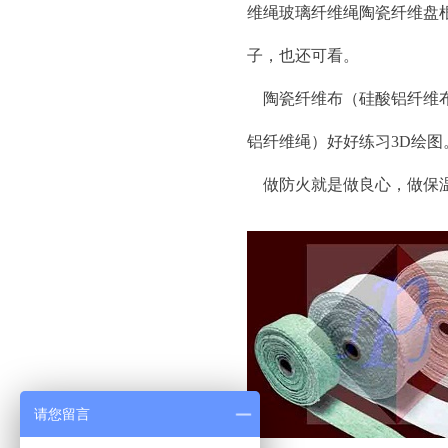
维绳玻璃纤维绳陶瓷纤维盘
子，也还可看。
陶瓷纤维布（硅酸铝纤维布
铝纤维绳）好好练习3D绘图
做防火就是做良心，做保
请您留言