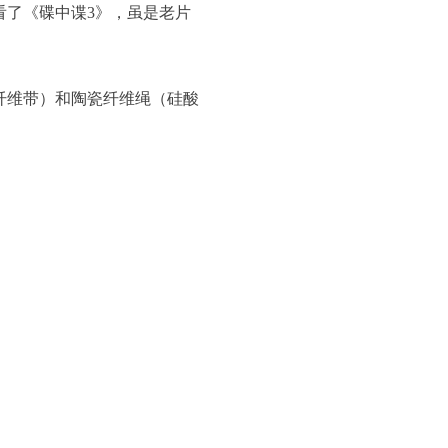
看了《碟中谍3》，虽是老片
纤维带）和陶瓷纤维绳（硅酸