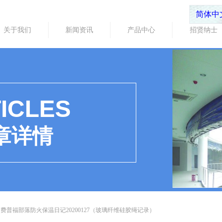
简体中
关于我们
新闻资讯
产品中心
招贤纳士
ICLES
章详情
费普福部落防火保温日记20200127（玻璃纤维硅胶绳记录）