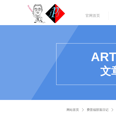
官网首页
ART
文
网站首页
ꄲ
费普福部落日记
ꄲ