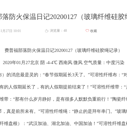
落防火保温日记20200127（玻璃纤维硅
浏览量：
48
年1月27日
10:01
ꄀ
收藏
ꄘ
费普福部落防火保温日记20200127（玻璃纤维硅胶绳记录）
2020年01月27北京 阴 -4-4℃ 西南风 微风 空气质量：中度污染
的消息最是灵的：“春节假期延长3天了。”可溶性纤维布：“对
“有的人假期延长了，有的人假期提前结束了！”可溶性纤维带：
维带：“那有什么岁月静好，是有很多人默默负重前行！”陶瓷纤
，真是前所未有。”可溶性纤维绳：“静止的是拜年串门。”玻璃
纤维盘根）：“武汉加油、湖北加油、中国加油！”可溶性纤维盘