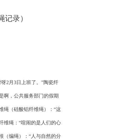
胶绳记录）
呀2月3日上班了。”陶瓷纤
“是啊，公共服务部门的假期
维绳（硅酸铝纤维绳）：“这
纤维绳：“喧闹的是人们的心
根（编绳）：“人与自然的分