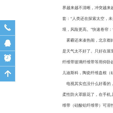
界越来越不清晰，冲突越来
套：“人类还在探索太空，未
끅
垠，风险更高。”快速卷帘：
雾霾还来凑热闹，北京都好
뀩
是天气太不好了。只好在屋
뀥
纤维带玻璃纤维带等用仰卧
녕
儿迪斯科，陶瓷纤维盘根（
电视其实也没什么好看的，
柔性防火罩眼花了，在手机
维带（硅酸铝纤维带）可溶