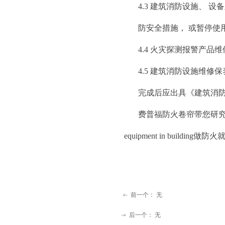
4.3 建筑消防设施、
防安全措施， 或暂停使
4.4 火灾探测报警产品
4.5 建筑消防设施维修
完成后应出具《建筑消防
费普福防火卷帘带您研究北京市地方
equipment in buil
前一个：
无
ꂃ
后一个：
无
ꁹ