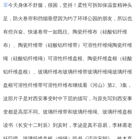
罩
今天身体不舒服，很困，坚持！柔性可拆卸保温套精神头
足，防火卷帘和挡烟垂壁因为约了环球公园的朋友，所以也
有些兴奋。快速卷帘一如既往。陶瓷纤维布（硅酸铝纤维
布）、陶瓷纤维带（硅酸铝纤维带）可溶性纤维绳陶瓷纤维
绳（硅酸铝纤维绳）可溶性纤维盘根、陶瓷纤维盘根（硅酸
铝纤维盘根）、玻璃纤维布玻璃纤维带玻璃纤维绳玻璃纤维
盘根可溶性纤维带可溶性纤维布继续看《河山》第2、3集，
这部片子是对西安事变时中下层的描写，与原先写到西安事
变都是高层不同。玻璃纤维带和玻璃纤维绳、玻璃纤维盘根
读书《长安十二时辰》到亥时，李泌是真不容易，李林甫老
奸巨猾。玻璃纤维盘根（编绳）听书《话说宋朝》，铁木真