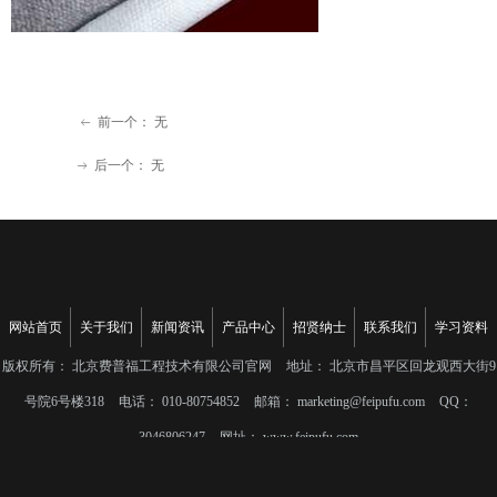
前一个：
无
ꂃ
后一个：
无
ꁹ
网站首页
关于我们
新闻资讯
产品中心
招贤纳士
联系我们
学习资料
版权所有：
北京费普福工程技术有限公司官网
地址：
北京市昌平区回龙观西大街9
号院6号楼318
电话：
010-80754852
邮箱：
marketing@feipufu.com
QQ：
3046806247
网址：
www.feipufu.com