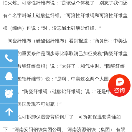
怕火炼。可溶性纤维布说：“是该做个体检了，别忘了我们还
有个名字叫碱土硅酸盐纤维。”可溶性纤维绳和可溶性纤维盘
根（编绳）也说：“对，没忘碱土硅酸盐纤维。”
陶瓷纤维布（硅酸铝纤维布）看到报道：“商务部：中美达
成协议的重要条件是同步等比率取消已加征关税”陶瓷纤维盘
끅
根（硅酸铝纤维盘根）说：“太好了，和气生财。”陶瓷纤维
뀩
带（硅酸铝纤维带）说：“是啊，中美这么两个大国，打架是
不行的。”陶瓷纤维绳（硅酸铝纤维绳）说：“还是中国力量
뀥
强了，美国发现不可能赢！”
녕
该柔性可拆卸保温套背诵钢厂了，可拆卸保温套背诵如
下：“河南安阳钢铁集团公司、 河南济源钢铁（集团） 有限