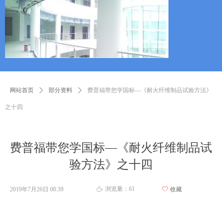
网站首页
ꄲ
部分资料
ꄲ
费普福带您学国标—《耐火纤维制品试验方法》
之十四
费普福带您学国标—《耐火纤维制品试
验方法》之十四
浏览量：
61
2019年7月26日
08:39
ꄀ
收藏
ꄘ