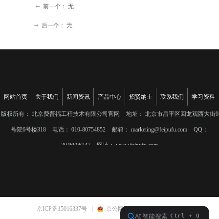
前一个：
无
ꂃ
后一个：
无
ꁹ
网站首页
关于我们
新闻资讯
产品中心
招贤纳士
联系我们
学习资料
版权所有：
北京费普福工程技术有限公司官网
地址：
北京市昌平区回龙观西大街9
号院6号楼318
电话：
010-80754852
邮箱：
marketing@feipufu.com
QQ：
3046806247
网址：
www.feipufu.com
京ICP备15016337号
京公网安备11011402010520号