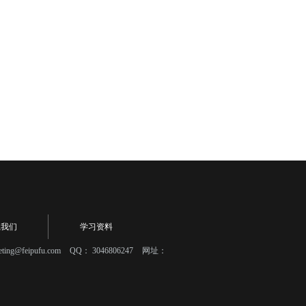
系我们
学习资料
eting@feipufu.com
QQ：
3046806247
网址：