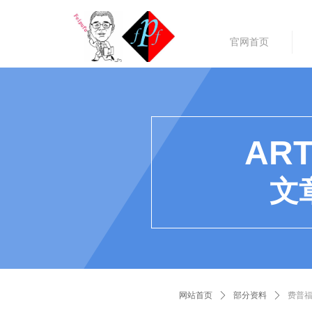
官网首页
ART
文
网站首页
ꄲ
部分资料
ꄲ
费普