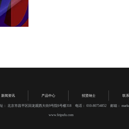
新闻资讯
产品中心
招贤纳士
联
址：
北京市昌平区回龙观西大街9号院6号楼318
电话：
010-80754852
邮箱：
mark
www.feipufu.com