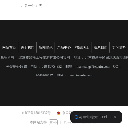
后一个：
无
ꁹ
网站首页
关于我们
新闻资讯
产品中心
招贤纳士
联系我们
学习资料
版权所有：
北京费普福工程技术有限公司官网
地址：
北京市昌平区回龙观西大街9
号院6号楼318
电话：
010-80754852
邮箱：
marketing@feipufu.com
QQ：
3046806247
网址：
www.feipufu.com
京ICP备15016337号
京公网安备11011402010520号
本网站支持
IPv6
Powered by CloudDream