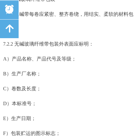
뀥
7.2.1 无碱带每卷应紧密、整齐卷绕，用结实、柔软的材料包
녕
装。
7.2.2 无碱玻璃纤维带包装外表面应标明：
A）产品名称、产品代号及等级；
B）生产厂名称；
C）卷数及长度；
D）本标准号；
E）生产日期；
F）包装贮运的图示标志；