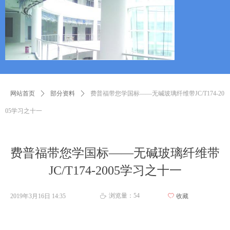
网站首页
ꄲ
部分资料
ꄲ
费普福带您学国标——无碱玻璃纤维带JC/T174-20
05学习之十一
费普福带您学国标——无碱玻璃纤维带
JC/T174-2005学习之十一
浏览量：
54
2019年3月16日
14:35
ꄀ
收藏
ꄘ