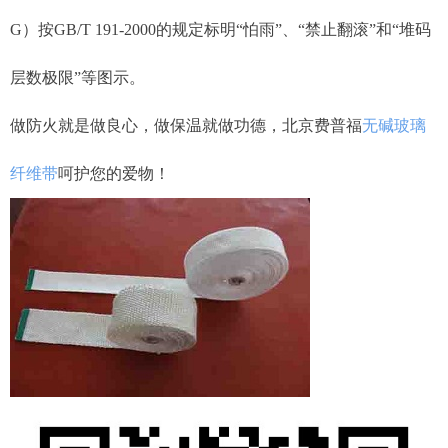
G）按GB/T 191-2000的规定标明“怕雨”、“禁止翻滚”和“堆码
层数极限”等图示。
做防火就是做良心，做保温就做功德，北京费普福
无碱玻璃
纤维带
呵护您的爱物！