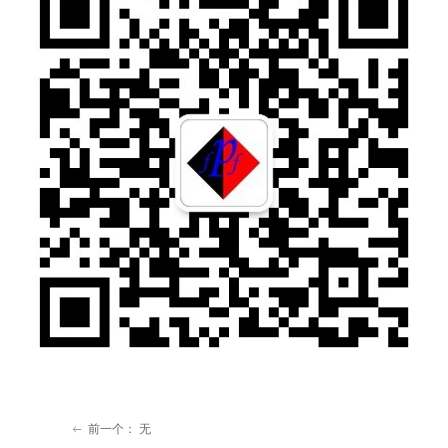
前一个：
无
ꂃ