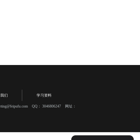
系我们
学习资料
eting@feipufu.com
QQ：
3046806247
网址：