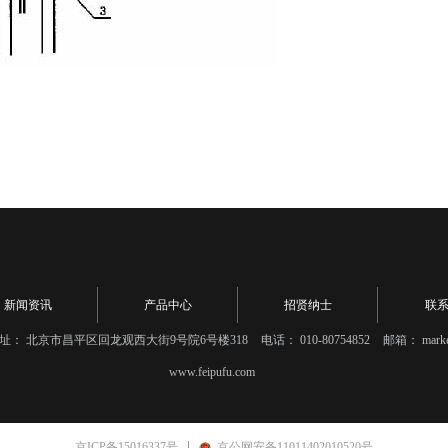
新闻资讯
产品中心
招贤纳士
联
址：
北京市昌平区回龙观西大街9号院6号楼318
电话：
010-80754852
邮箱：
mark
www.feipufu.com
京ICP备15016337号
京公网安备11011402010520号