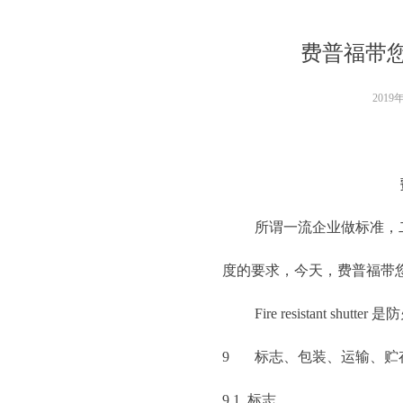
费普福带您
2019
所谓一流企业做标准，二流
度的要求，今天，费普福带您学
Fire resistant shu
9 标志、包装、运输、贮
9.1 标志