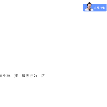
格避免磕、摔、撬等行为，防