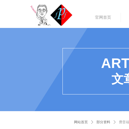
官网首页
ART
文
网站首页
ꄲ
部分资料
ꄲ
费普福