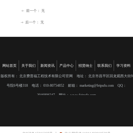
前一个：
无
ꂃ
后一个：
无
ꁹ
网站首页
关于我们
新闻资讯
产品中心
招贤纳士
联系我们
学习资料
版权所有：
北京费普福工程技术有限公司官网
地址：
北京市昌平区回龙观西大街9
号院6号楼318
电话：
010-80754852
邮箱：
marketing@feipufu.com
QQ：
3046806247
网址：
www.feipufu.com